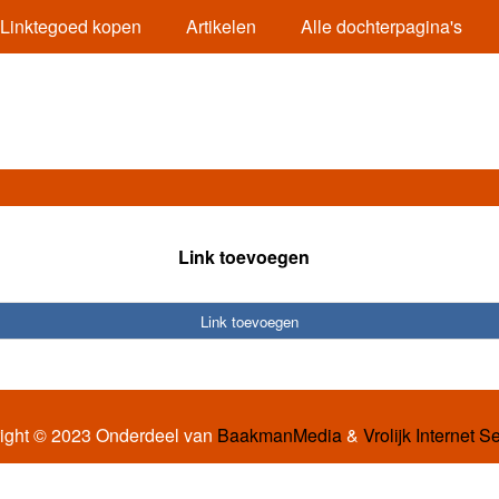
Linktegoed kopen
Artikelen
Alle dochterpagina's
Link toevoegen
Link toevoegen
ight © 2023 Onderdeel van
BaakmanMedia
&
Vrolijk Internet S