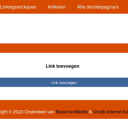
Linktegoed kopen
Artikelen
Alle dochterpagina's
Link toevoegen
Link toevoegen
ight © 2023 Onderdeel van
BaakmanMedia
&
Vrolijk Internet S