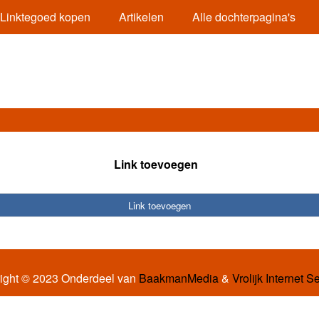
Linktegoed kopen
Artikelen
Alle dochterpagina's
Link toevoegen
Link toevoegen
ight © 2023 Onderdeel van
BaakmanMedia
&
Vrolijk Internet S