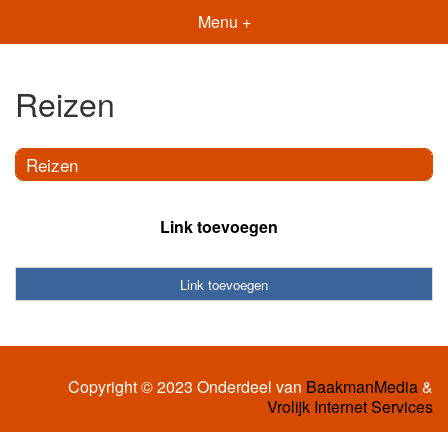
Menu +
Reizen
Reizen
Link toevoegen
Link toevoegen
Copyright © 2023 Onderdeel van
BaakmanMedia
&
Vrolijk Internet Services